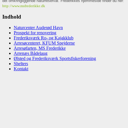
det omkringliggende naturreservat. Frederikkes hjemmeside finder du her:
http://www.msfrederikke.dk
Indhold
Naturcenter Auderød Havn
Prospekt for renovering
Frederiksværk Ro- og Kajakklub
Arresøcenteret, KFUM Spejderne
Arresøfarten, MS Frederikke
Arrenæs Bådelaug
Ølsted og Frederiksværk Sportsfiskerforening
Shelters
Kontakt